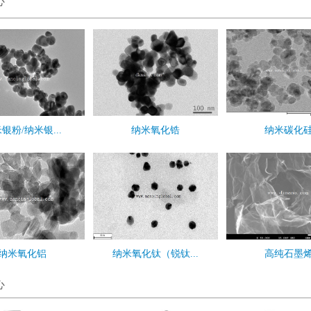
心
银粉/纳米银...
纳米氧化锆
纳米碳化
纳米氧化铝
纳米氧化钛（锐钛...
高纯石墨
心